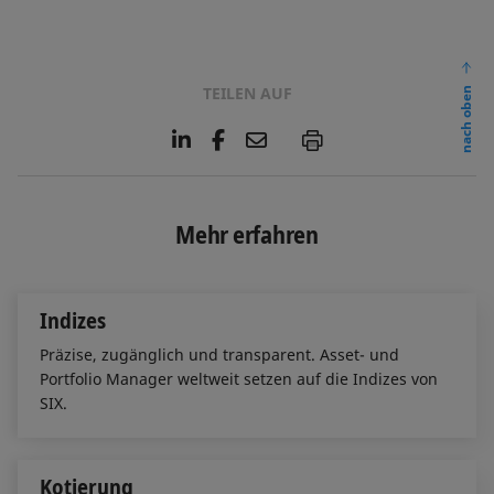
TEILEN AUF
nach oben
L
F
E
P
i
a
m
n
c
a
k
e
i
e
b
l
Mehr erfahren
d
o
I
o
n
k
Indizes
Präzise, zugänglich und transparent. Asset- und
Portfolio Manager weltweit setzen auf die Indizes von
SIX.
Kotierung