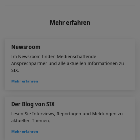
i
a
m
n
c
a
k
e
i
e
b
l
Mehr erfahren
d
o
I
o
n
k
Newsroom
Im Newsroom finden Medienschaffende
Ansprechpartner und alle aktuellen Informationen zu
SIX.
Mehr erfahren
Der Blog von SIX
Lesen Sie Interviews, Reportagen und Meldungen zu
aktuellen Themen.
Mehr erfahren