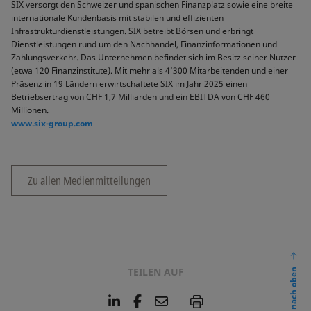
SIX versorgt den Schweizer und spanischen Finanzplatz sowie eine breite
internationale Kundenbasis mit stabilen und effizienten
Infrastrukturdienstleistungen. SIX betreibt Börsen und erbringt
Dienstleistungen rund um den Nachhandel, Finanzinformationen und
Zahlungsverkehr. Das Unternehmen befindet sich im Besitz seiner Nutzer
(etwa 120 Finanzinstitute). Mit mehr als 4’300 Mitarbeitenden und einer
Präsenz in 19 Ländern erwirtschaftete SIX im Jahr 2025 einen
Betriebsertrag von CHF 1,7 Milliarden und ein EBITDA von CHF 460
Millionen.
www.six-group.com
Zu allen Medienmitteilungen
TEILEN AUF
nach oben
L
F
E
P