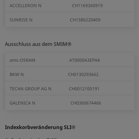
ACCELLERON N
CH1169360919
SUNRISE N
CH1386220409
Ausschluss aus dem SMIM®
ams-OSRAM
AT0000A3EPA4
BKW N
CH0130293662
TECAN GROUP AG N
CH0012100191
GALENICA N
CH0360674466
Indexkorbveränderung SLI®