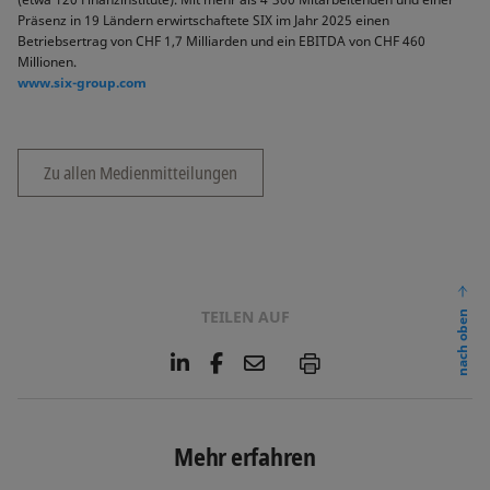
Präsenz in 19 Ländern erwirtschaftete SIX im Jahr 2025 einen
Betriebsertrag von CHF 1,7 Milliarden und ein EBITDA von CHF 460
Millionen.
www.six-group.com
Zu allen Medienmitteilungen
TEILEN AUF
nach oben
L
F
E
P
i
a
m
n
c
a
k
e
i
e
b
l
Mehr erfahren
d
o
I
o