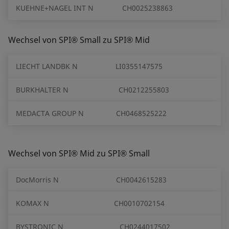
KUEHNE+NAGEL INT N
CH0025238863
Wechsel von SPI® Small zu SPI® Mid
LIECHT LANDBK N
LI0355147575
BURKHALTER N
CH0212255803
MEDACTA GROUP N
CH0468525222
Wechsel von SPI® Mid zu SPI® Small
DocMorris N
CH0042615283
KOMAX N
CH0010702154
BYSTRONIC N
CH0244017502