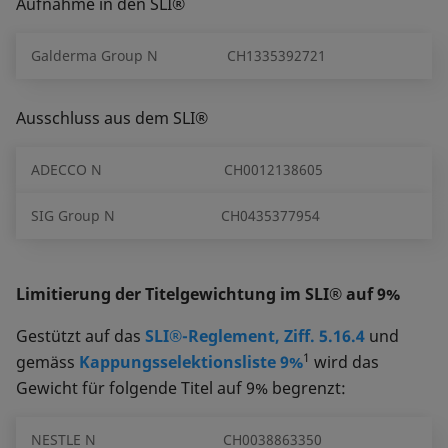
Aufnahme in den SLI®
Galderma Group N
CH1335392721
Ausschluss aus dem SLI®
ADECCO N
CH0012138605
SIG Group N
CH0435377954
Limitierung der Titelgewichtung im SLI® auf 9%
Gestützt auf das
SLI®-Reglement, Ziff. 5.16.4
und
1
gemäss
Kappungsselektionsliste 9%
wird das
Gewicht für folgende Titel auf 9% begrenzt:
NESTLE N
CH0038863350