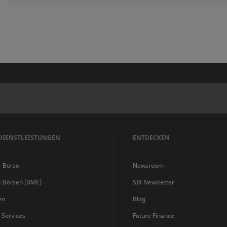
DIENSTLEISTUNGEN
ENTDECKEN
r Börse
Newsroom
e Börsen (BME)
SIX Newsletter
en
Blog
s Services
Future Finance