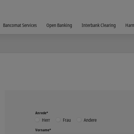
Bancomat Services
Open Banking
Interbank Clearing
Harm
Anrede*
Herr
Frau
Andere
Vorname*