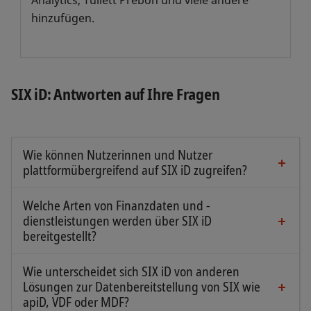
Analytics, Tullett Prebon und viele andere
hinzufügen.
SIX iD: Antworten auf Ihre Fragen
Wie können Nutzerinnen und Nutzer
plattformübergreifend auf SIX iD zugreifen?
Nutzerinnen und Nutzer können je nach Vorlieben
und Bedürfnissen über verschiedene bequeme
Welche Arten von Finanzdaten und -
Optionen auf SIX iD zugreifen. Die Plattform ist als
dienstleistungen werden über SIX iD
Desktop-Anwendung verfügbar, die einen
bereitgestellt?
SIX iD bietet umfassenden Zugriff auf das
zuverlässigen und umfassenden Zugriff auf
gesamte Finanzdatenuniversum von SIX,
Wie unterscheidet sich SIX iD von anderen
Finanzdaten bietet. Zusätzlich kann SIX iD als Web-
einschliesslich preisgekrönter Corporate-Actions-
Lösungen zur Datenbereitstellung von SIX wie
Anwendung über jeden Browser aufgerufen
Daten sowie hochwertiger Markt- und
apiD, VDF oder MDF?
werden, sodass Nutzerinnen und Nutzer von