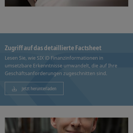
Zugriff auf das detaillierte Factsheet
Lesen Sie, wie SIX iD Finanzinformationen in
umsetzbare Erkenntnisse umwandelt, die auf Ihre
Geschäftsanforderungen zugeschnitten sind.
Jetzt herunterladen