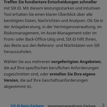
Treffen Sie fundiertere Entscheidungen schneller
mit SIX iD. Mit diesem leistungsstarken und intuitiven
Tool erhalten Sie einen klaren Überblick über alle
benötigten Daten, Nachrichten und Analysen. Ob Sie in
der Anlageberatung, in der Vermögensverwaltung, im
Risikomanagement, im Asset-Management oder im
Front- oder Back-Office tätig sind, SIX iD hilft Ihnen,
das Beste aus den Referenz- und Marktdaten von SIX
herauszuholen.
Wählen Sie aus mehreren
vorgefertigten Angeboten
,
die auf Ihre spezifischen beruflichen Anforderungen
zugeschnitten sind, oder
erstellen Sie Ihre eigene
Version
, die auf Ihre Geschäftsanforderungen
abgestimmt ist.
S
SIX iD Basis-Package
Vermögensverwaltungs-Package
Asse