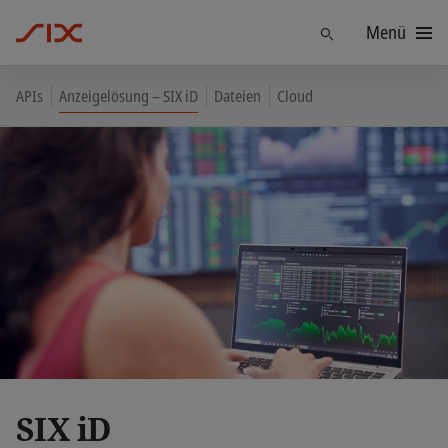
Menü
Finden
APIs
Anzeigelösung – SIX iD
Dateien
Cloud
SIX iD