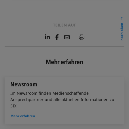
TEILEN AUF
nach oben
L
F
E
P
i
a
m
n
c
a
k
e
i
e
b
l
Mehr erfahren
d
o
I
o
n
k
Newsroom
Im Newsroom finden Medienschaffende
Ansprechpartner und alle aktuellen Informationen zu
SIX.
Mehr erfahren