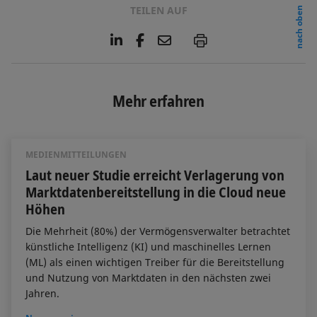
TEILEN AUF
nach oben
L
F
E
P
i
a
m
n
c
a
k
e
i
e
b
l
Mehr erfahren
d
o
I
o
n
k
MEDIENMITTEILUNGEN
Laut neuer Studie erreicht Verlagerung von
Marktdatenbereitstellung in die Cloud neue
Höhen
Die Mehrheit (80%) der Vermögensverwalter betrachtet
künstliche Intelligenz (KI) und maschinelles Lernen
(ML) als einen wichtigen Treiber für die Bereitstellung
und Nutzung von Marktdaten in den nächsten zwei
Jahren.