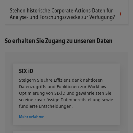
dateibasierte Dienste, APIs und Anzeigelösungen
Stehen historische Corporate-Actions-Daten für
bereitgestellt werden, und zwar mit spezifischen
Analyse- und Forschungszwecke zur Verfügung?
Ja, die historischen Corporate-Actions-Daten von
Funktionen und Formaten, die den Bedürfnissen
SIX reichen mehr als 25 Jahre zurück.
der Nutzenden entsprechen.
So erhalten Sie Zugang zu unseren Daten
SIX iD
Steigern Sie Ihre Effizienz dank nahtlosen
Datenzugriffs und Funktionen zur Workflow-
Optimierung von SIX iD und gewährleisten Sie
so eine zuverlässige Datenbereitstellung sowie
fundierte Entscheidungen.
Mehr erfahren