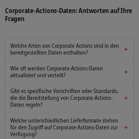
Corporate-Actions-Daten: Antworten auf Ihre
Fragen
Welche Arten von Corporate Actions sind in den
bereitgestellten Daten enthalten?
SIX deckt in Anlehnung an die Richtlinien der
Securities Market Practice Group (SMPG) über 70
Wie oft werden Corporate-Actions-Daten
Ereignistypen ab, von Dividenden über Fusionen
aktualisiert und verteilt?
Corporate-Actions-Daten werden laufend
und Übernahmen bis hin zu
aktualisiert und alle 15 Minuten bereitgestellt.
Bezugsrechtsemissionen und Börsengängen.
Gibt es spezifische Vorschriften oder Standards,
die die Bereitstellung von Corporate-Actions-
Durch unsere weltweite Abdeckung sind
Daten regeln?
Corporate-Actions-Daten für Millionen von
Gemäss den Richtlinien der Securities Market
Finanzinstrumenten und über 500’000 juristische
Practice Group (SMPG) können Corporate-
Welche unterschiedlichen Lieferformate stehen
Personen verfügbar.
Actions-Daten im Format ISO 15022 (MT564) sowie
für den Zugriff auf Corporate-Actions-Daten zur
in anderen Formaten geliefert werden.
Verfügung?
Corporate-Actions-Daten können über