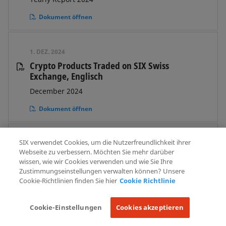
Dokument öffnen
1. DEZ. 2024
Crypto Products Traded on SIX Swiss
Exchange, Englisch
December 2024
Dokument öffnen
SIX verwendet Cookies, um die Nutzerfreundlichkeit ihrer
30. NOV. 2024
Webseite zu verbessern. Möchten Sie mehr darüber
SwissAtMid, Englisch
wissen, wie wir Cookies verwenden und wie Sie Ihre
Zustimmungseinstellungen verwalten können? Unsere
Monthly Execution Report, November 2024
Cookie-Richtlinien finden Sie hier
Cookie Richtlinie
Dokument öffnen
Cookie-Einstellungen
Cookies akzeptieren
30. NOV. 2024