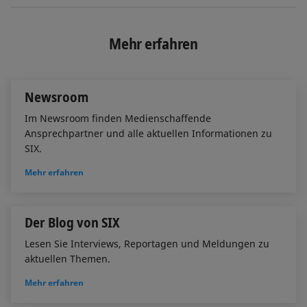
n
c
a
k
e
i
e
b
l
Mehr erfahren
d
o
I
o
n
k
Newsroom
Im Newsroom finden Medienschaffende
Ansprechpartner und alle aktuellen Informationen zu
SIX.
Mehr erfahren
Der Blog von SIX
Lesen Sie Interviews, Reportagen und Meldungen zu
aktuellen Themen.
Mehr erfahren