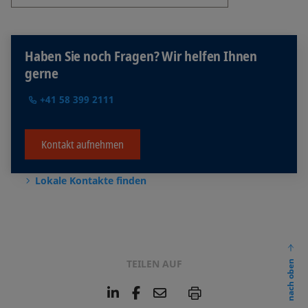
Haben Sie noch Fragen? Wir helfen Ihnen
gerne
+41 58 399 2111
Kontakt aufnehmen
Lokale Kontakte finden
TEILEN AUF
nach oben
L
F
E
P
i
a
m