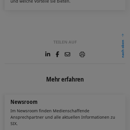
und welche Vorteile sie bieten.
TEILEN AUF
nach oben
L
F
E
P
i
a
m
n
c
a
k
e
i
e
b
l
Mehr erfahren
d
o
I
o
n
k
Newsroom
Im Newsroom finden Medienschaffende
Ansprechpartner und alle aktuellen Informationen zu
SIX.