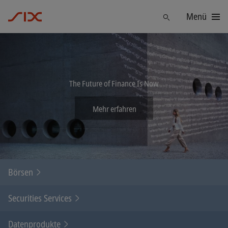
Menü
Finden
The Future of Finance Is Now
Mehr erfahren
Börsen
Securities Services
Datenprodukte