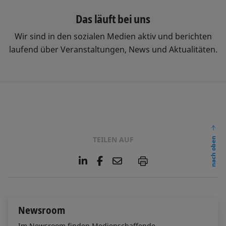
Das läuft bei uns
Wir sind in den sozialen Medien aktiv und berichten
laufend über Veranstaltungen, News und Aktualitäten.
TEILEN AUF
nach oben
L
F
E
P
i
a
m
n
c
a
k
e
i
e
b
l
Newsroom
d
o
I
o
Im Newsroom finden Medienschaffende