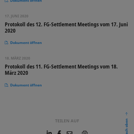
Dokument öffnen
17. JUNI 2020
Protokoll des 12. FG-Settlement Meetings vom 17. Juni
2020
Dokument öffnen
18. MÄRZ 2020
Protokoll des 11. FG-Settlement Meetings vom 18.
März 2020
Dokument öffnen
TEILEN AUF
nach oben
L
F
E
P