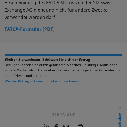
Bescheinigung des FATCA-Status von der SIX Swiss
Exchange AG dient und nicht für andere Zwecke
verwendet werden darf.
FATCA-Formular (PDF)
Bleiben Sie wachsam: Schützen Sie sich vor Betrug
Betrüger können sich durch gefälschte Websites, Phishing-E-Mails oder
soziale Medien als SIX ausgeben. Lernen Sie betrügerische Aktivitäten zu
identifizieren und zu melden.
Wie Sie Betrug erkennen und melden können
TEILEN AUF
nach oben
L
F
E
P