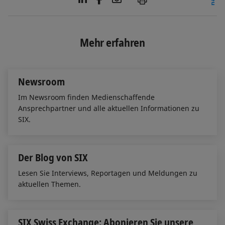
i
a
m
n
c
a
k
e
i
e
b
l
Mehr erfahren
d
o
I
o
n
k
Newsroom
Im Newsroom finden Medienschaffende
Ansprechpartner und alle aktuellen Informationen zu
SIX.
Der Blog von SIX
Lesen Sie Interviews, Reportagen und Meldungen zu
aktuellen Themen.
SIX Swiss Exchange: Abonieren Sie unsere