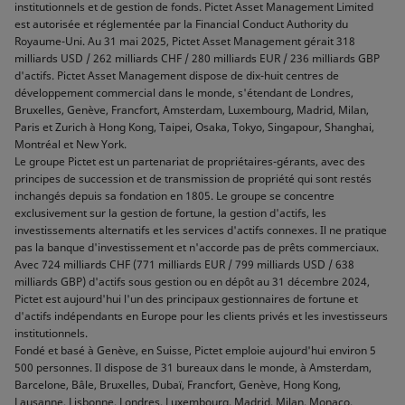
institutionnels et de gestion de fonds. Pictet Asset Management Limited
est autorisée et réglementée par la Financial Conduct Authority du
Royaume-Uni. Au 31 mai 2025, Pictet Asset Management gérait 318
milliards USD / 262 milliards CHF / 280 milliards EUR / 236 milliards GBP
d'actifs. Pictet Asset Management dispose de dix-huit centres de
développement commercial dans le monde, s'étendant de Londres,
Bruxelles, Genève, Francfort, Amsterdam, Luxembourg, Madrid, Milan,
Paris et Zurich à Hong Kong, Taipei, Osaka, Tokyo, Singapour, Shanghai,
Montréal et New York.
Le groupe Pictet est un partenariat de propriétaires-gérants, avec des
principes de succession et de transmission de propriété qui sont restés
inchangés depuis sa fondation en 1805. Le groupe se concentre
exclusivement sur la gestion de fortune, la gestion d'actifs, les
investissements alternatifs et les services d'actifs connexes. Il ne pratique
pas la banque d'investissement et n'accorde pas de prêts commerciaux.
Avec 724 milliards CHF (771 milliards EUR / 799 milliards USD / 638
milliards GBP) d'actifs sous gestion ou en dépôt au 31 décembre 2024,
Pictet est aujourd'hui l'un des principaux gestionnaires de fortune et
d'actifs indépendants en Europe pour les clients privés et les investisseurs
institutionnels.
Fondé et basé à Genève, en Suisse, Pictet emploie aujourd'hui environ 5
500 personnes. Il dispose de 31 bureaux dans le monde, à Amsterdam,
Barcelone, Bâle, Bruxelles, Dubaï, Francfort, Genève, Hong Kong,
Lausanne, Lisbonne, Londres, Luxembourg, Madrid, Milan, Monaco,