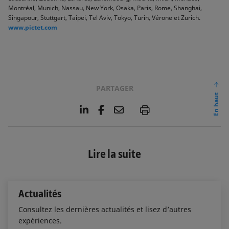
Montréal, Munich, Nassau, New York, Osaka, Paris, Rome, Shanghai,
Singapour, Stuttgart, Taipei, Tel Aviv, Tokyo, Turin, Vérone et Zurich.
www.pictet.com
PARTAGER
En haut
L
F
E
P
i
a
m
n
c
a
k
e
i
e
b
l
Lire la suite
d
o
I
o
n
k
Actualités
Consultez les dernières actualités et lisez d’autres
expériences.