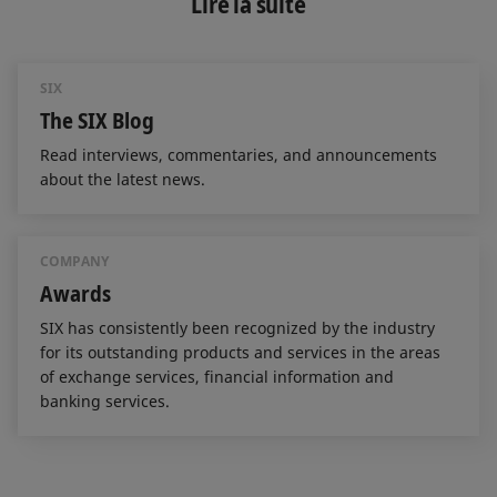
Lire la suite
d
o
I
o
n
k
SIX
The SIX Blog
Read interviews, commentaries, and announcements
about the latest news.
COMPANY
Awards
SIX has consistently been recognized by the industry
for its outstanding products and services in the areas
of exchange services, financial information and
banking services.