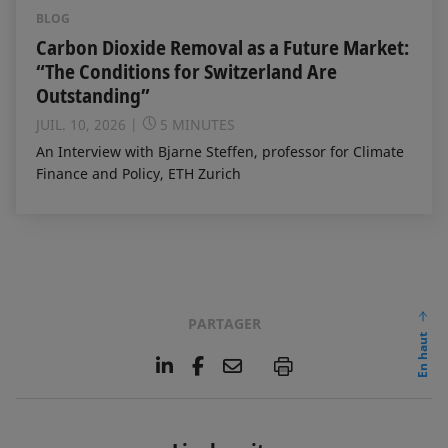
BLOG
Carbon Dioxide Removal as a Future Market:
“The Conditions for Switzerland Are
Outstanding”
JUIL. 10, 2026
5 MINUTES
An Interview with Bjarne Steffen, professor for Climate
Finance and Policy, ETH Zurich
PARTAGER
En haut
L
F
E
P
i
a
m
n
c
a
k
e
i
e
b
l