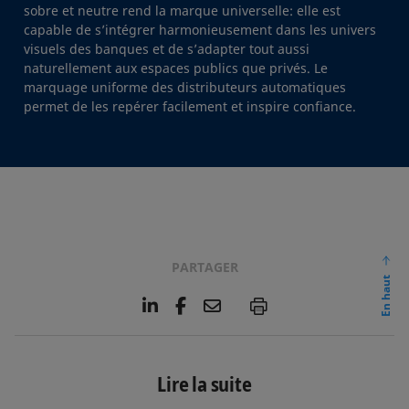
sobre et neutre rend la marque universelle: elle est
capable de s’intégrer harmonieusement dans les univers
visuels des banques et de s’adapter tout aussi
naturellement aux espaces publics que privés. Le
marquage uniforme des distributeurs automatiques
permet de les repérer facilement et inspire confiance.
PARTAGER
En haut
L
F
E
P
i
a
m
n
c
a
k
e
i
e
b
l
Lire la suite
d
o