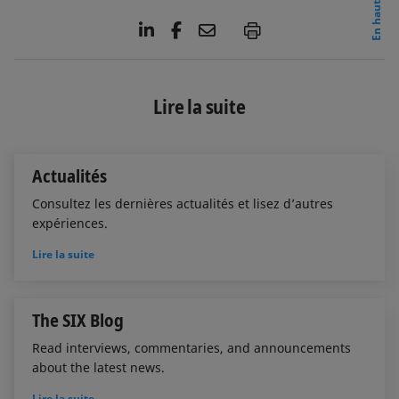
En haut
L
F
E
P
i
a
m
n
c
a
k
e
i
e
b
l
Lire la suite
d
o
I
o
n
k
Actualités
Consultez les dernières actualités et lisez d’autres
expériences.
Lire la suite
The SIX Blog
Read interviews, commentaries, and announcements
about the latest news.
Lire la suite