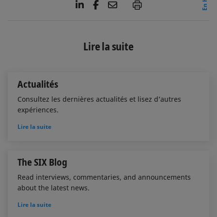
L
F
E
P
i
a
m
n
c
a
k
e
i
e
b
l
Lire la suite
d
o
I
o
n
k
Actualités
Consultez les dernières actualités et lisez d’autres
expériences.
Lire la suite
The SIX Blog
Read interviews, commentaries, and announcements
about the latest news.
Lire la suite