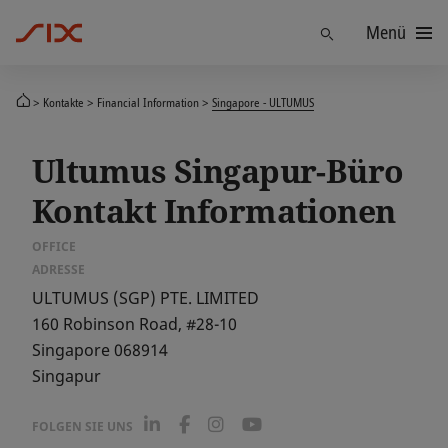
Menü
Finden
Kontakte
Financial Information
Singapore - ULTUMUS
Ultumus Singapur-Büro
Kontakt Informationen
OFFICE
ADRESSE
ULTUMUS (SGP) PTE. LIMITED
160 Robinson Road, #28-10
Singapore 068914
Singapur
L
F
I
Y
FOLGEN SIE UNS
i
a
n
o