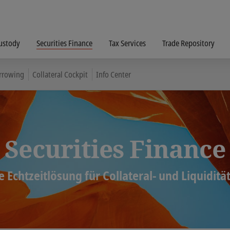
ustody
Securities Finance
Tax Services
Trade Repository
orrowing
Collateral Cockpit
Info Center
Securities Finance
te Echtzeitlösung für Collateral- und Liquid