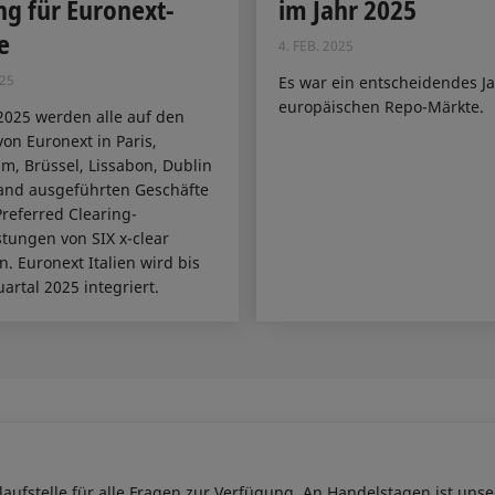
ng für Euronext-
im Jahr 2025
e
4. FEB. 2025
25
Es war ein entscheidendes Ja
europäischen Repo-Märkte.
2025 werden alle auf den
on Euronext in Paris,
, Brüssel, Lissabon, Dublin
and ausgeführten Geschäfte
referred Clearing-
stungen von SIX x-clear
n. Euronext Italien wird bis
artal 2025 integriert.
laufstelle für alle Fragen zur Verfügung. An Handelstagen ist unse