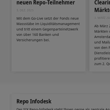
neuen Repo-Teilnehmer
Cleari
Märkt
3. DEZ. 2025
3. MÄRZ 20
Mit dem Go-Live setzt der Fonds neue
Massstäbe im Liquiditätsmanagement
Ab März 
und tritt einem Gegenparteinetzwerk
Märkten v
von über 160 Banken und
Amsterdam
Versicherungen bei.
und Mail
von den P
Dienstlei
profitiere
zum 2. Qu
Repo Infodesk
Der SIX Repo-Infodesk steht Ihnen gerne als zentrale An