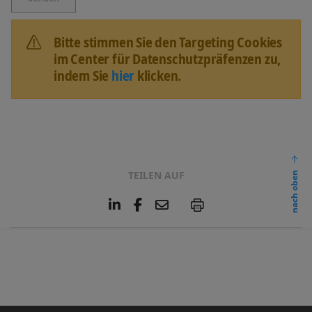
Bitte stimmen Sie den Targeting Cookies
im Center für Datenschutzpräfenzen zu,
indem Sie
hier
klicken.
TEILEN AUF
nach oben
L
F
E
P
i
a
m
n
c
a
k
e
i
e
b
l
d
o
I
o
n
k