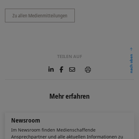
Zu allen Medienmitteilungen
TEILEN AUF
nach oben
L
F
E
P
i
a
m
n
c
a
k
e
i
e
b
l
Mehr erfahren
d
o
I
o
n
k
Newsroom
Im Newsroom finden Medienschaffende
Ansprechpartner und alle aktuellen Informationen zu