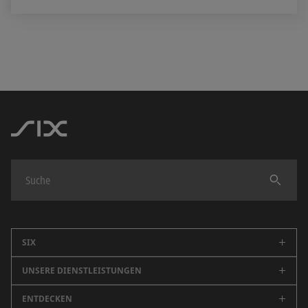
Finden
SIX
UNSERE DIENSTLEISTUNGEN
Unternehmen
Karriere
ENTDECKEN
Schweizer Börse