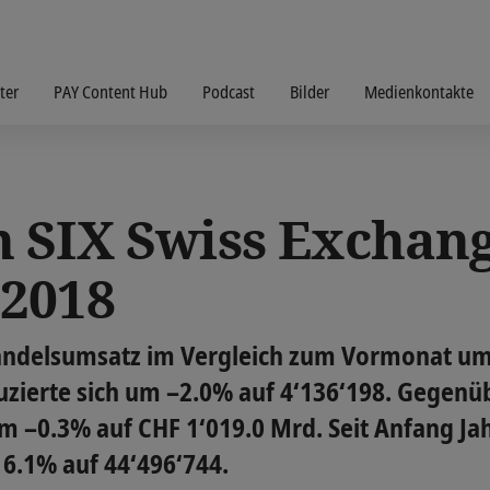
ter
PAY Content Hub
Podcast
Bilder
Medienkontakte
 SIX Swiss Exchan
2018
andelsumsatz im Vergleich zum Vormonat um
uzierte sich um –2.0% auf 4‘136‘198. Gegenü
 –0.3% auf CHF 1‘019.0 Mrd. Seit Anfang Jah
6.1% auf 44‘496‘744.