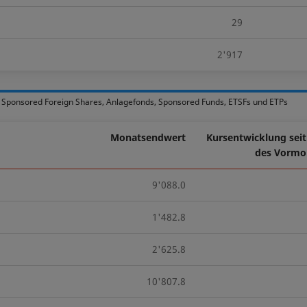
29
2'917
, Sponsored Foreign Shares, Anlagefonds, Sponsored Funds, ETSFs und ETPs
Monatsendwert
Kursentwicklung sei
des Vormo
9'088.0
1'482.8
2'625.8
10'807.8