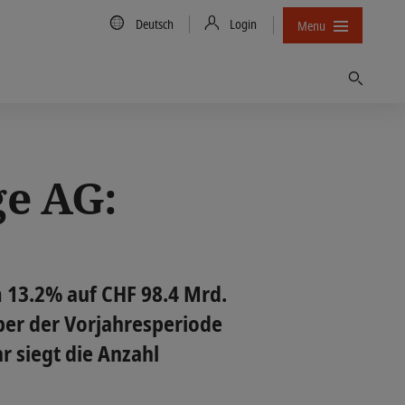
Country/Language
Deutsch
Login
Menu
Finden
ge AG:
 13.2% auf CHF 98.4 Mrd.
ber der Vorjahresperiode
r siegt die Anzahl