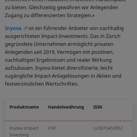
zu bieten. Gleichzeitig gewähren wir Anlegenden
Zugang zu differenzierten Strategien.»
Inyova
ist ein führender Anbieter von nachhaltig
ausgerichteten Impact-Investments. Das in Zürich
gegründete Unternehmen ermöglicht privaten
Anlegenden seit 2019, Vermögen mit positiven,
nachhaltigen Ergebnissen und realer Wirkung
aufzubauen. Inyova bietet diversifizierte, leicht
zugängliche Impact-Anlagelösungen in Aktien und
festverzinslichen Wertschriften.
Produktname
Handelswährung
ISIN
M
M
Inyova Impact
CHF
LU3075459852
Vi
Investing
Fi