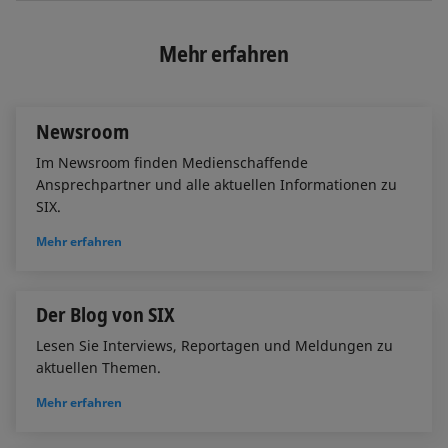
n
c
a
k
e
i
e
b
l
Mehr erfahren
d
o
I
o
n
k
Newsroom
Im Newsroom finden Medienschaffende
Ansprechpartner und alle aktuellen Informationen zu
SIX.
Mehr erfahren
Der Blog von SIX
Lesen Sie Interviews, Reportagen und Meldungen zu
aktuellen Themen.
Mehr erfahren