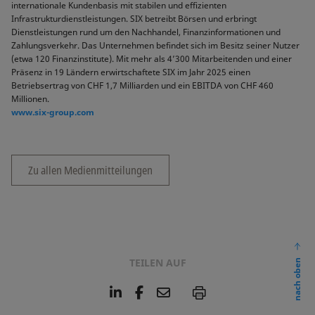
internationale Kundenbasis mit stabilen und effizienten
Infrastrukturdienstleistungen. SIX betreibt Börsen und erbringt
Dienstleistungen rund um den Nachhandel, Finanzinformationen und
Zahlungsverkehr. Das Unternehmen befindet sich im Besitz seiner Nutzer
(etwa 120 Finanzinstitute). Mit mehr als 4’300 Mitarbeitenden und einer
Präsenz in 19 Ländern erwirtschaftete SIX im Jahr 2025 einen
Betriebsertrag von CHF 1,7 Milliarden und ein EBITDA von CHF 460
Millionen.
www.six-group.com
Zu allen Medienmitteilungen
TEILEN AUF
nach oben
L
F
E
P
i
a
m