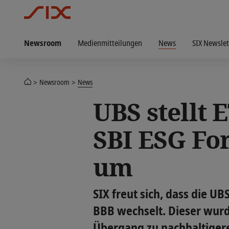
Newsroom
Medienmitteilungen
News
SIX Newslet
Newsroom
News
UBS stellt
SBI ESG Fo
um
SIX freut sich, dass die U
BBB wechselt. Dieser wurd
Übergang zu nachhaltiger