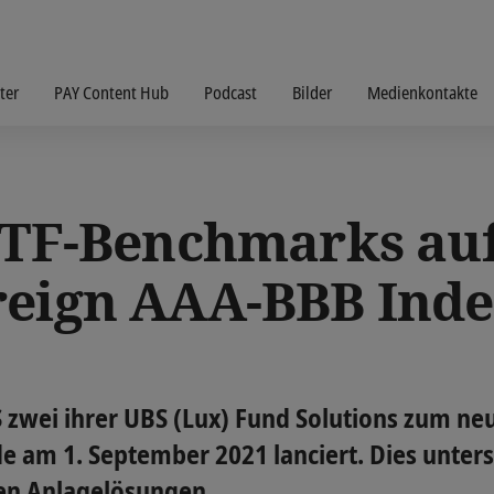
ter
PAY Content Hub
Podcast
Bilder
Medienkontakte
 ETF-Benchmarks au
reign AAA-BBB Inde
BS zwei ihrer UBS (Lux) Fund Solutions zum n
e am 1. September 2021 lanciert. Dies unte
en Anlagelösungen.