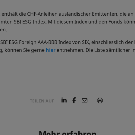
enthält die CHF-Anleihen ausländischer Emittenten, die an 
esamten SBI ESG-Index. Mit diesem Index und den Fonds kö
en.
SBI ESG Foreign AAA-BBB Index von SIX, einschliesslich d
g, können Sie gerne
hier
entnehmen. Die Liste sämtlicher i
L
F
E
P
TEILEN AUF
i
a
m
n
c
a
k
e
i
e
b
l
d
o
Mehr erfahren
I
o