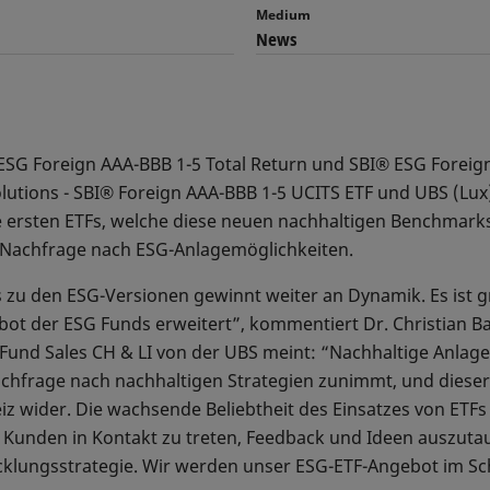
Medium
News
ESG Foreign AAA-BBB 1-5 Total Return und SBI® ESG Foreign
olutions - SBI® Foreign AAA-BBB 1-5 UCITS ETF und UBS (Lux
ie ersten ETFs, welche diese neuen nachhaltigen Benchmark
e Nachfrage nach ESG-Anlagemöglichkeiten.
 zu den ESG-Versionen gewinnt weiter an Dynamik. Es ist g
ot der ESG Funds erweitert”, kommentiert Dr. Christian Bah
Fund Sales CH & LI von der UBS meint: “Nachhaltige Anlage
hfrage nach nachhaltigen Strategien zunimmt, und dieser 
wider. Die wachsende Beliebtheit des Einsatzes von ETFs 
n Kunden in Kontakt zu treten, Feedback und Ideen auszuta
cklungsstrategie. Wir werden unser ESG-ETF-Angebot im S