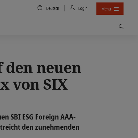
Country/Language
Deutsch
Login
Menu
Finden
f den neuen
x von SIX
euen SBI ESG Foreign AAA-
rstreicht den zunehmenden