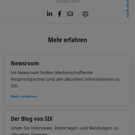
TEILEN AUF
nach oben
L
F
E
P
i
a
m
n
c
a
k
e
i
e
b
l
Mehr erfahren
d
o
I
o
n
k
Newsroom
Im Newsroom finden Medienschaffende
Ansprechpartner und alle aktuellen Informationen zu
SIX.
Mehr erfahren
Der Blog von SIX
Lesen Sie Interviews, Reportagen und Meldungen zu
aktuellen Themen.