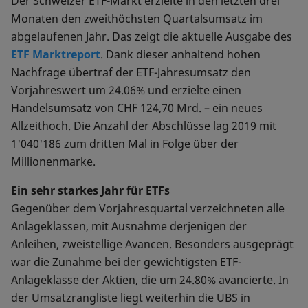
Der Schweizer ETF-Markt erzielte in den letzten drei
Monaten den zweithöchsten Quartalsumsatz im
abgelaufenen Jahr. Das zeigt die aktuelle Ausgabe des
ETF Marktreport
. Dank dieser anhaltend hohen
Nachfrage übertraf der ETF-Jahresumsatz den
Vorjahreswert um 24.06% und erzielte einen
Handelsumsatz von CHF 124,70 Mrd. – ein neues
Allzeithoch. Die Anzahl der Abschlüsse lag 2019 mit
1'040'186 zum dritten Mal in Folge über der
Millionenmarke.
Ein sehr starkes Jahr für ETFs
Gegenüber dem Vorjahresquartal verzeichneten alle
Anlageklassen, mit Ausnahme derjenigen der
Anleihen, zweistellige Avancen. Besonders ausgeprägt
war die Zunahme bei der gewichtigsten ETF-
Anlageklasse der Aktien, die um 24.80% avancierte. In
der Umsatzrangliste liegt weiterhin die UBS in