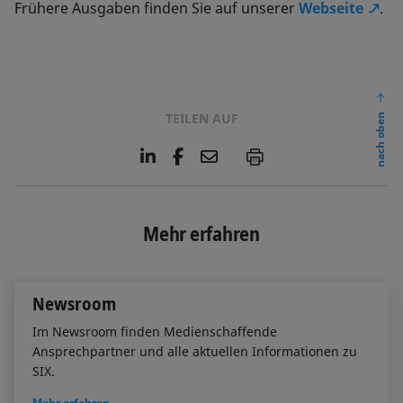
Frühere Ausgaben finden Sie auf unserer
Webseite
.
TEILEN AUF
nach oben
L
F
E
P
i
a
m
n
c
a
k
e
i
e
b
l
Mehr erfahren
d
o
I
o
n
k
Newsroom
Im Newsroom finden Medienschaffende
Ansprechpartner und alle aktuellen Informationen zu
SIX.
Mehr erfahren