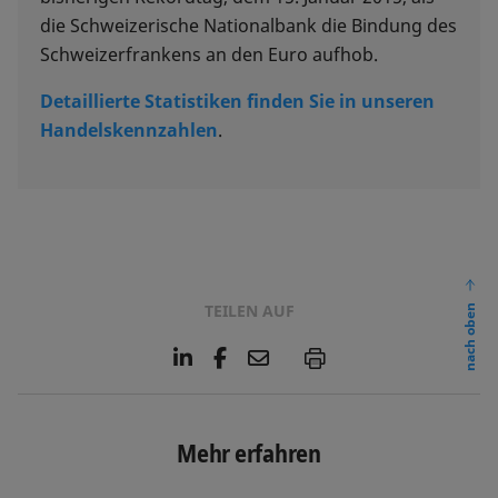
die Schweizerische Nationalbank die Bindung des
Schweizerfrankens an den Euro aufhob.
Detaillierte Statistiken finden Sie in unseren
Handelskennzahlen
.
TEILEN AUF
nach oben
L
F
E
P
i
a
m
n
c
a
k
e
i
e
b
l
Mehr erfahren
d
o
I
o