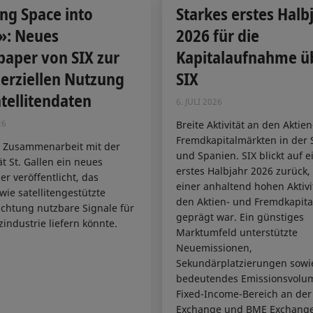
ng Space into
Starkes erstes Halb
»: Neues
2026 für die
aper von SIX zur
Kapitalaufnahme ü
rziellen Nutzung
SIX
tellitendaten
6. JULI 2026
26
Breite Aktivität an den Aktie
Fremdkapitalmärkten in der 
n Zusammenarbeit mit der
und Spanien. SIX blickt auf e
ät St. Gallen ein neues
erstes Halbjahr 2026 zurück,
r veröffentlicht, das
einer anhaltend hohen Aktivi
 wie satellitengestützte
den Aktien- und Fremdkapit
chtung nutzbare Signale für
geprägt war. Ein günstiges
zindustrie liefern könnte.
Marktumfeld unterstützte
Neuemissionen,
Sekundärplatzierungen sowi
bedeutendes Emissionsvolu
Fixed-Income-Bereich an der
Exchange und BME Exchange