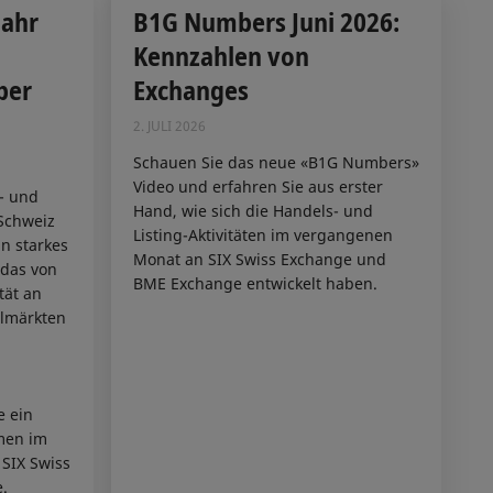
jahr
B1G Numbers Juni 2026:
Kennzahlen von
ber
Exchanges
2. JULI 2026
Schauen Sie das neue «B1G Numbers»
Video und erfahren Sie aus erster
n- und
Hand, wie sich die Handels- und
Schweiz
Listing-Aktivitäten im vergangenen
in starkes
Monat an SIX Swiss Exchange und
 das von
BME Exchange entwickelt haben.
tät an
almärkten
e ein
men im
 SIX Swiss
.