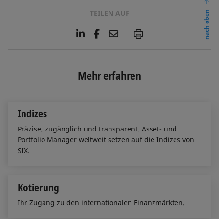
TEILEN AUF
nach oben
L
F
E
P
i
a
m
n
c
a
k
e
i
e
b
l
Mehr erfahren
d
o
I
o
n
k
Indizes
Präzise, zugänglich und transparent. Asset- und
Portfolio Manager weltweit setzen auf die Indizes von
SIX.
Kotierung
Ihr Zugang zu den internationalen Finanzmärkten.