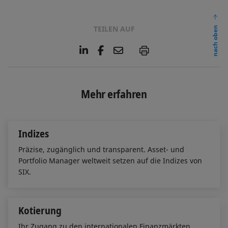
TEILEN AUF
nach oben
L
F
E
P
i
a
m
n
c
a
k
e
i
e
b
l
Mehr erfahren
d
o
I
o
n
k
Indizes
Präzise, zugänglich und transparent. Asset- und
Portfolio Manager weltweit setzen auf die Indizes von
SIX.
Kotierung
Ihr Zugang zu den internationalen Finanzmärkten.