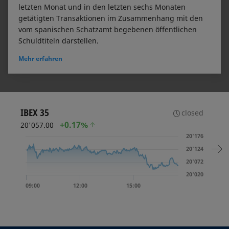
letzten Monat und in den letzten sechs Monaten
getätigten Transaktionen im Zusammenhang mit den
vom spanischen Schatzamt begebenen öffentlichen
Schuldtiteln darstellen.
Mehr erfahren
IBEX 35
closed
+
0.17%
20'057.00
20'176
20'124
20'072
20'020
09:00
12:00
15:00