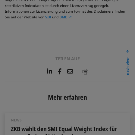
restriktiven Indexdaten ist durch einen Lizenzvertrag geregelt.
Informationen zur Lizenzierung und zum Format des Disclaimers finden
Sie auf der Website von
SIX
und
BME
.
TEILEN AUF
nach oben
L
F
E
P
i
a
m
n
c
a
k
e
i
e
b
l
Mehr erfahren
d
o
I
o
n
k
NEWS
ZKB wählt den SMI Equal Weight Index für