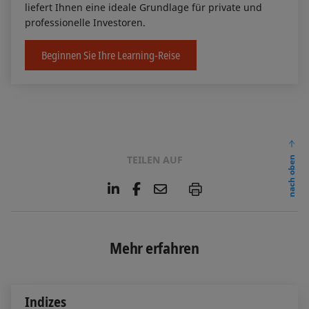
liefert Ihnen eine ideale Grundlage für private und
professionelle Investoren.
Beginnen Sie Ihre Learning-Reise
TEILEN AUF
nach oben
L
F
E
P
i
a
m
n
c
a
k
e
i
e
b
l
Mehr erfahren
d
o
I
o
n
k
Indizes