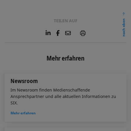
TEILEN AUF
nach oben
L
F
E
P
i
a
m
n
c
a
k
e
i
e
b
l
Mehr erfahren
d
o
I
o
n
k
Newsroom
Im Newsroom finden Medienschaffende
Ansprechpartner und alle aktuellen Informationen zu
SIX.
Mehr erfahren