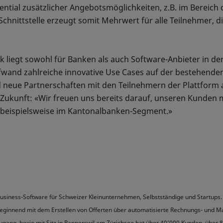
ential zusätzlicher Angebotsmöglichkeiten, z.B. im Berei
chnittstelle erzeugt somit Mehrwert für alle Teilnehmer, d
 liegt sowohl für Banken als auch Software-Anbieter in der 
and zahlreiche innovative Use Cases auf der bestehenden 
 neue Partnerschaften mit den Teilnehmern der Plattform 
ie Zukunft: «Wir freuen uns bereits darauf, unseren Kunden 
beispielsweise im Kantonalbanken-Segment.»
 Business-Software für Schweizer Kleinunternehmen, Selbstständige und Startups.
Beginnend mit dem Erstellen von Offerten über automatisierte Rechnungs- und Ma
ang. bexio mit Sitz in Rapperswil am Zürichsee hat über 40’000 Kunden, über 8