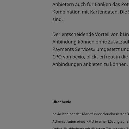
Anbietern auch für Banken das Pot
Kombination mit Kartendaten. Die S
sind.
Der entscheidende Vorteil von bLink
Anbindung können ohne Zusatzaufw
Payments Services» umgesetzt und
CPO von bexio, blickt erfreut in d
Anbindungen anbieten zu können, 
Über bexio
bexio ist einer der Marktführer cloudbasierter
Administration eines KMU in einer Lösung ab: 
Online-Buchhaltung mit direktem Treuhänder-Zug