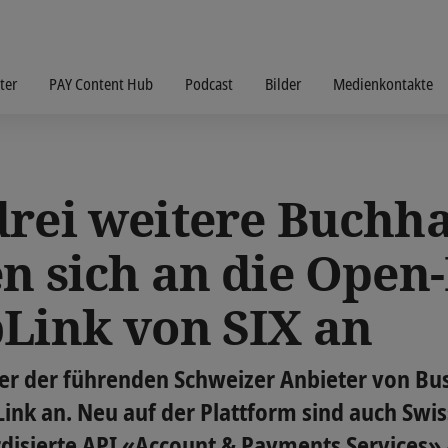
ter
PAY Content Hub
Podcast
Bilder
Medienkontakte
drei weitere Buchha
n sich an die Open
bLink von SIX an
iner der führenden Schweizer Anbieter von Bu
ink an. Neu auf der Plattform sind auch Swi
rdisierte API «Account & Payments Services