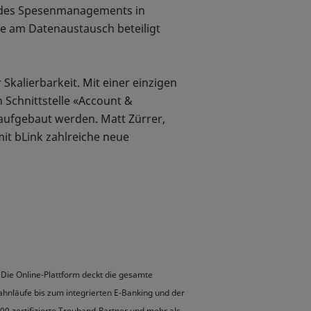
ch des Spesenmanagements in
ie am Datenaustausch beteiligt
Skalierbarkeit. Mit einer einzigen
Schnittstelle «Account &
aufgebaut werden. Matt Zürrer,
mit bLink zahlreiche neue
 Die Online-Plattform deckt die gesamte
hnläufe bis zum integrierten E-Banking und der
00 zertifizierte Treuhand-Partner und mehr als