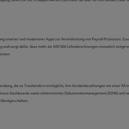
cklung smarter und modernster Apps zur Vereinfachung von Payroll-Prozessen. Zus
ng und sorgt dafür, dass mehr als 500'000 Lohnabrechnungen monatlich zeitger
können.
wendung, die es Treuhändern ermöglicht, ihre Kundenbeziehungen mit einer All-i
Finanz-Dashboards sowie elektronisches Dokumentenmanagement (EDM) und verb
d Bankgeschäften.