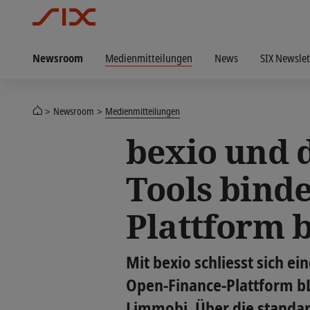
Newsroom
Medienmitteilungen
News
SIX Newslet
Newsroom
Medienmitteilungen
bexio und 
Tools binde
Plattform 
Mit bexio schliesst sich e
Open-Finance-Plattform bL
Limmobi. Über die standa