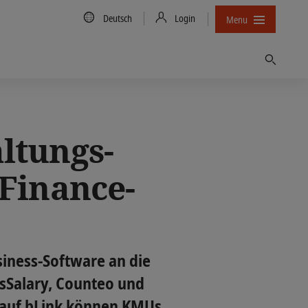
Country/Language
Deutsch
Login
Menu
Finden
ltungs-
-Finance-
siness-Software an die
ssSalary, Counteo und
» auf bLink können KMUs