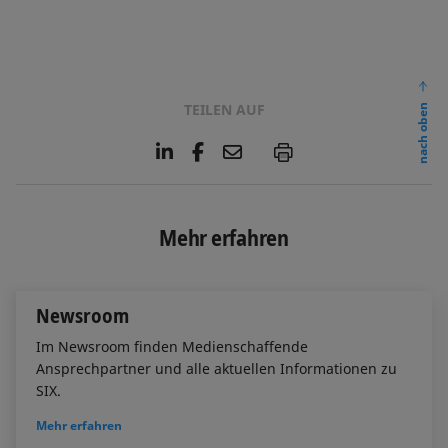
TEILEN AUF
nach oben
L
F
E
P
i
a
m
n
c
a
k
e
i
e
b
l
Mehr erfahren
d
o
I
o
n
k
Newsroom
Im Newsroom finden Medienschaffende
Ansprechpartner und alle aktuellen Informationen zu
SIX.
Mehr erfahren