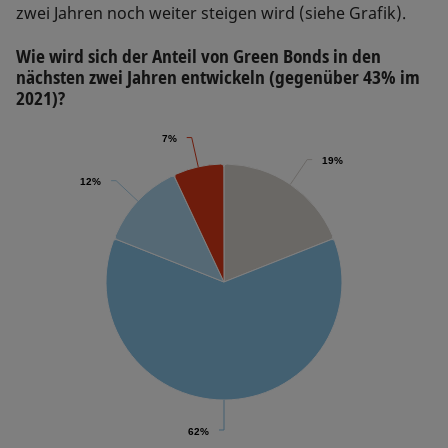
zwei Jahren noch weiter steigen wird (siehe Grafik).
Wie wird sich der Anteil von Green Bonds in den
nächsten zwei Jahren entwickeln (gegenüber 43% im
2021)?
7%
7%
19%
19%
12%
12%
62%
62%