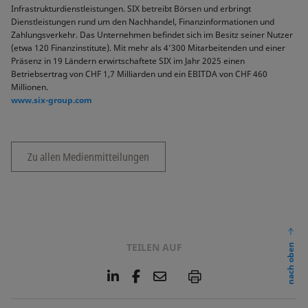
Infrastrukturdienstleistungen. SIX betreibt Börsen und erbringt
Dienstleistungen rund um den Nachhandel, Finanzinformationen und
Zahlungsverkehr. Das Unternehmen befindet sich im Besitz seiner Nutzer
(etwa 120 Finanzinstitute). Mit mehr als 4’300 Mitarbeitenden und einer
Präsenz in 19 Ländern erwirtschaftete SIX im Jahr 2025 einen
Betriebsertrag von CHF 1,7 Milliarden und ein EBITDA von CHF 460
Millionen.
www.six-group.com
Zu allen Medienmitteilungen
TEILEN AUF
nach oben
L
F
E
P
i
a
m
n
c
a