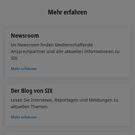
k
e
i
e
b
l
Mehr erfahren
d
o
I
o
n
k
Newsroom
Im Newsroom finden Medienschaffende
Ansprechpartner und alle aktuellen Informationen zu
SIX.
Mehr erfahren
Der Blog von SIX
Lesen Sie Interviews, Reportagen und Meldungen zu
aktuellen Themen.
Mehr erfahren