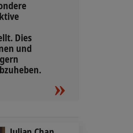
sondere
ktive
lt. Dies
nnen und
agern
 abzuheben.
Julian Chan