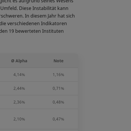
glicht es aufgrund seines Wesens
mfeld. Diese Instabilität kann
schweren. In diesem Jahr hat sich
 die verschiedenen Indikatoren
 den 19 bewerteten Instituten
Ø Alpha
Note
4,14%
1,16%
2,44%
0,71%
2,36%
0,48%
2,10%
0,47%