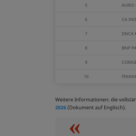
5
AURIS
6
CA IN
7
DNCA 
8
BNP P
9
COMGE
10
FINANC
Weitere Informationen: die vollst
2026
(Dokument auf Englisch).