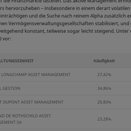
uf die Finanzmärkte lasteten. Das aktive Management ermö
 hervorzuheben – insbesondere in einem derart volatilen U
nträchtigen und die Suche nach reinem Alpha zusätzlich er
enen Vermögensverwaltungsgesellschaften stabilisiert, und
eitgehend konstant, teilweise sogar leicht steigend. Unter
0 vor:
LTUNGSEINHEIT
Häufigkeit
 LONGCHAMP ASSET MANAGEMENT
27,42%
L GESTION
34,86%
T DUPONT ASSET MANAGEMENT
20,83%
D DE ROTHSCHILD ASSET
23,28%
EMENT SA