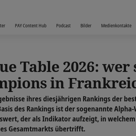
ter
PAY Content Hub
Podcast
Bilder
Medienkontakte
e Table 2026: wer 
pions in Frankrei
Ergebnisse ihres diesjährigen Rankings der b
Basis des Rankings ist der sogenannte Alpha-W
gswert, der als Indikator aufzeigt, in welche
es Gesamtmarkts übertrifft.