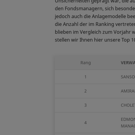
Unsicherheiten geprägt war, die a
den Fondsmanagern, sich besonders
jedoch auch die Anlagemodelle beei
die Anzahl der im Ranking vertret
blieben im Vergleich zum Vorjahr w
stellen wir Ihnen hier unsere Top 1
Rang
VERWA
1
SANSO
2
AMIRA
3
CHOLE
EDMON
4
MANAG