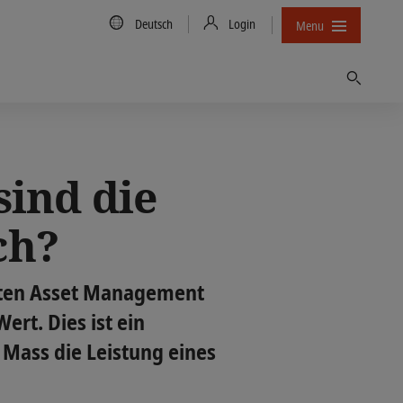
Country/Language
Deutsch
Login
Menu
Finden
sind die
ch?
esten Asset Management
ert. Dies ist ein
m Mass die Leistung eines