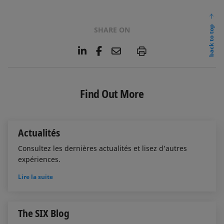
back to top
SHARE ON
L
F
E
P
i
a
m
n
c
a
k
e
i
e
b
l
Find Out More
d
o
I
o
n
k
Actualités
Consultez les dernières actualités et lisez d’autres
expériences.
Lire la suite
The SIX Blog