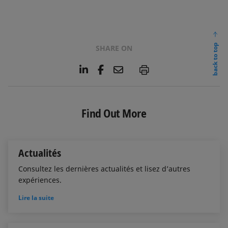
back to top
SHARE ON
L
F
E
P
i
a
m
n
c
a
k
e
i
e
b
l
Find Out More
d
o
I
o
n
k
Actualités
Consultez les dernières actualités et lisez d’autres
expériences.
Lire la suite