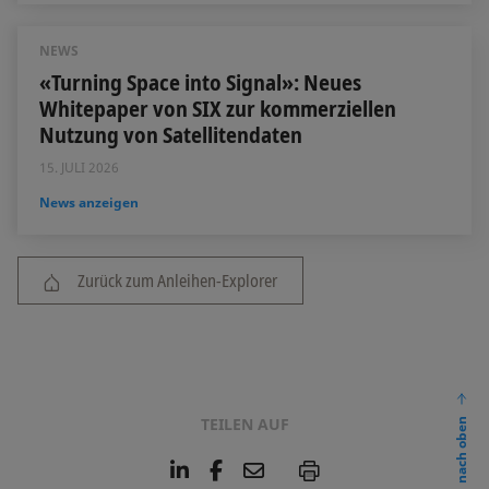
NEWS
«Turning Space into Signal»: Neues
Whitepaper von SIX zur kommerziellen
Nutzung von Satellitendaten
15. JULI 2026
News anzeigen
Zurück zum Anleihen-Explorer
TEILEN AUF
nach oben
L
F
E
P