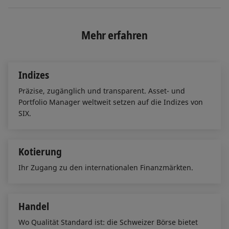
i
a
m
n
c
a
k
e
i
e
b
l
Mehr erfahren
d
o
I
o
n
k
Indizes
Präzise, zugänglich und transparent. Asset- und
Portfolio Manager weltweit setzen auf die Indizes von
SIX.
Kotierung
Ihr Zugang zu den internationalen Finanzmärkten.
Handel
Wo Qualität Standard ist: die Schweizer Börse bietet