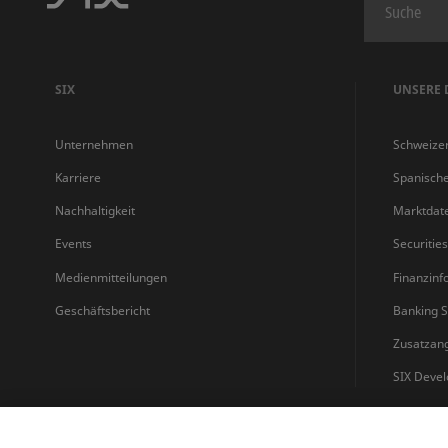
SIX
UNSERE 
Unternehmen
Schweize
Karriere
Spanisch
Nachhaltigkeit
Marktdat
Events
Securitie
Medienmitteilungen
Finanzinf
Geschäftsbericht
Banking S
Zusatzan
SIX Devel