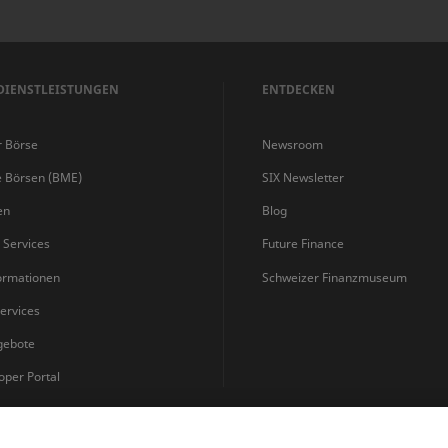
DIENSTLEISTUNGEN
ENTDECKEN
r Börse
Newsroom
e Börsen (BME)
SIX Newsletter
en
Blog
s Services
Future Finance
ormationen
Schweizer Finanzmuseum
ervices
gebote
oper Portal