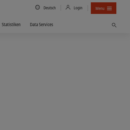
Country/Language
Deutsch
Login
Menu
Statistiken
Data Services
Finden