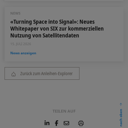
NEWS
«Turning Space into Signal»: Neues
Whitepaper von SIX zur kommerziellen
Nutzung von Satellitendaten
15. JULI 2026
News anzeigen
Zurück zum Anleihen-Explorer
TEILEN AUF
nach oben
L
F
E
P