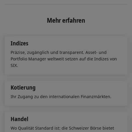
i
a
m
n
c
a
k
e
i
e
b
l
Mehr erfahren
d
o
I
o
n
k
Indizes
Präzise, zugänglich und transparent. Asset- und
Portfolio Manager weltweit setzen auf die Indizes von
SIX.
Kotierung
Ihr Zugang zu den internationalen Finanzmärkten.
Handel
Wo Qualität Standard ist: die Schweizer Börse bietet