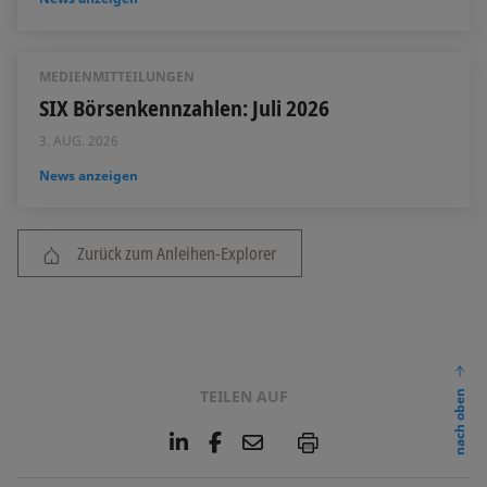
MEDIENMITTEILUNGEN
SIX Börsenkennzahlen: Juli 2026
3. AUG. 2026
News anzeigen
Zurück zum Anleihen-Explorer
TEILEN AUF
nach oben
L
F
E
P
i
a
m
n
c
a