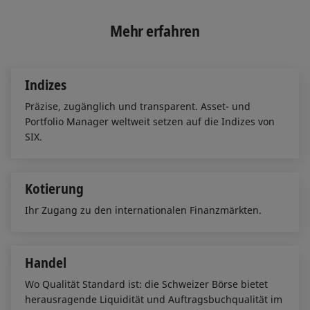
k
e
i
e
b
l
Mehr erfahren
d
o
I
o
n
k
Indizes
Präzise, zugänglich und transparent. Asset- und
Portfolio Manager weltweit setzen auf die Indizes von
SIX.
Kotierung
Ihr Zugang zu den internationalen Finanzmärkten.
Handel
Wo Qualität Standard ist: die Schweizer Börse bietet
herausragende Liquidität und Auftragsbuchqualität im