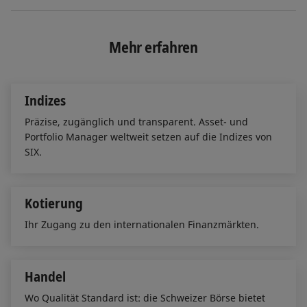
i
a
m
n
c
a
k
e
i
e
b
l
Mehr erfahren
d
o
I
o
n
k
Indizes
Präzise, zugänglich und transparent. Asset- und
Portfolio Manager weltweit setzen auf die Indizes von
SIX.
Kotierung
Ihr Zugang zu den internationalen Finanzmärkten.
Handel
Wo Qualität Standard ist: die Schweizer Börse bietet