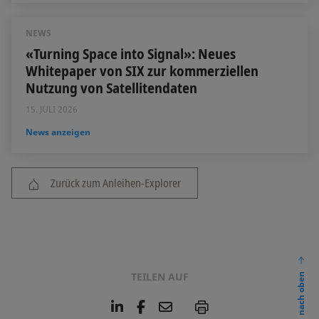
NEWS
«Turning Space into Signal»: Neues
Whitepaper von SIX zur kommerziellen
Nutzung von Satellitendaten
15. JULI 2026
News anzeigen
Zurück zum Anleihen-Explorer
TEILEN AUF
nach oben
L
F
E
P