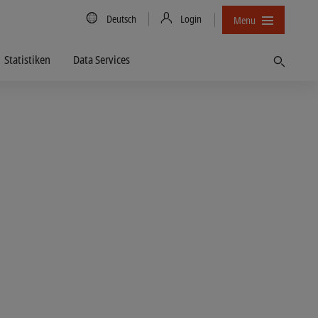
Country/Language
Deutsch
Login
Menu
Statistiken
Data Services
Finden