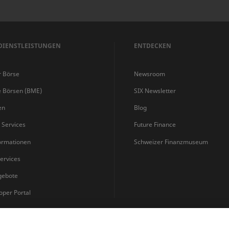
DIENSTLEISTUNGEN
ENTDECKEN
r Börse
Newsroom
e Börsen (BME)
SIX Newsletter
en
Blog
s Services
Future Finance
ormationen
Schweizer Finanzmuseum
ervices
gebote
oper Portal