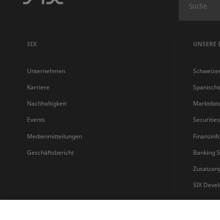
SIX
UNSERE 
Unternehmen
Schweize
Karriere
Spanisch
Nachhaltigkeit
Marktdat
Events
Securitie
Medienmitteilungen
Finanzinf
Geschäftsbericht
Banking S
Zusatzan
SIX Devel