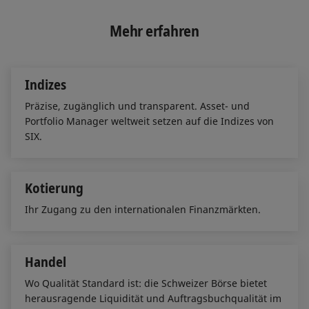
k
e
i
e
b
l
Mehr erfahren
d
o
I
o
n
k
Indizes
Präzise, zugänglich und transparent. Asset- und
Portfolio Manager weltweit setzen auf die Indizes von
SIX.
Kotierung
Ihr Zugang zu den internationalen Finanzmärkten.
Handel
Wo Qualität Standard ist: die Schweizer Börse bietet
herausragende Liquidität und Auftragsbuchqualität im