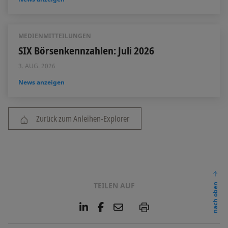
MEDIENMITTEILUNGEN
SIX Börsenkennzahlen: Juli 2026
3. AUG. 2026
News anzeigen
Zurück zum Anleihen-Explorer
TEILEN AUF
nach oben
L
F
E
P
i
a
m
n
c
a