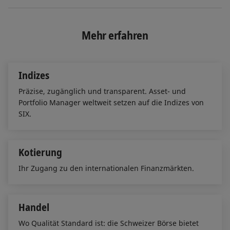
i
a
m
n
c
a
k
e
i
e
b
l
Mehr erfahren
d
o
I
o
n
k
Indizes
Präzise, zugänglich und transparent. Asset- und
Portfolio Manager weltweit setzen auf die Indizes von
SIX.
Kotierung
Ihr Zugang zu den internationalen Finanzmärkten.
Handel
Wo Qualität Standard ist: die Schweizer Börse bietet