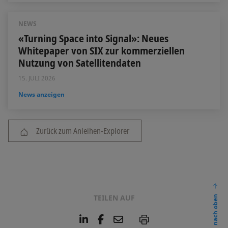
NEWS
«Turning Space into Signal»: Neues
Whitepaper von SIX zur kommerziellen
Nutzung von Satellitendaten
15. JULI 2026
News anzeigen
Zurück zum Anleihen-Explorer
TEILEN AUF
nach oben
L
F
E
P