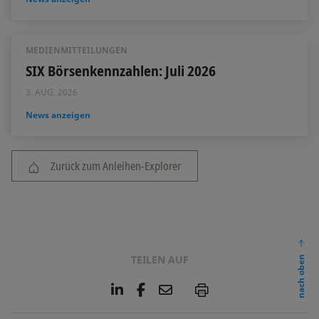
MEDIENMITTEILUNGEN
SIX Börsenkennzahlen: Juli 2026
3. AUG. 2026
News anzeigen
Zurück zum Anleihen-Explorer
TEILEN AUF
nach oben
L
F
E
P
i
a
m
n
c
a