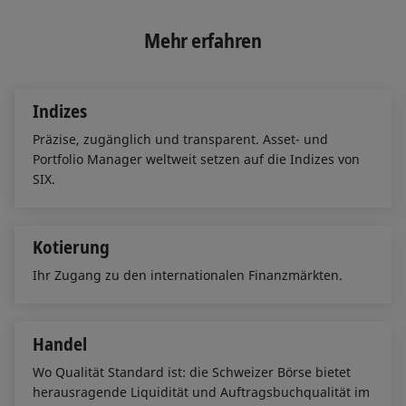
k
e
i
e
b
l
Mehr erfahren
d
o
I
o
n
k
Indizes
Präzise, zugänglich und transparent. Asset- und
Portfolio Manager weltweit setzen auf die Indizes von
SIX.
Kotierung
Ihr Zugang zu den internationalen Finanzmärkten.
Handel
Wo Qualität Standard ist: die Schweizer Börse bietet
herausragende Liquidität und Auftragsbuchqualität im