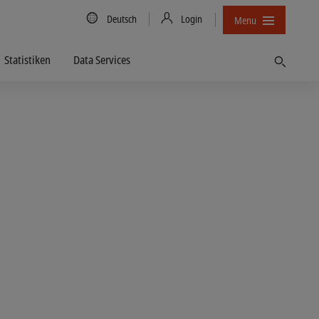
Country/Language
Deutsch
Login
Menu
Statistiken
Data Services
Finden