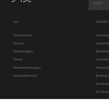
SIX
UNSERE 
Unternehmen
Schweize
Karriere
Spanisch
Nachhaltigkeit
Marktdat
Events
Securitie
Medienmitteilungen
Finanzinf
Geschäftsbericht
Banking S
Zusatzan
SIX Devel