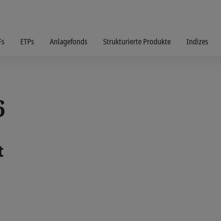
Fs
ETPs
Anlagefonds
Strukturierte Produkte
Indizes
6
t