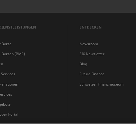
DIENSTLEISTUNGEN
ENTDECKEN
r Börse
Newsroom
e Börsen (BME)
SIX Newsletter
en
Blog
s Services
Future Finance
ormationen
Schweizer Finanzmuseum
ervices
gebote
oper Portal