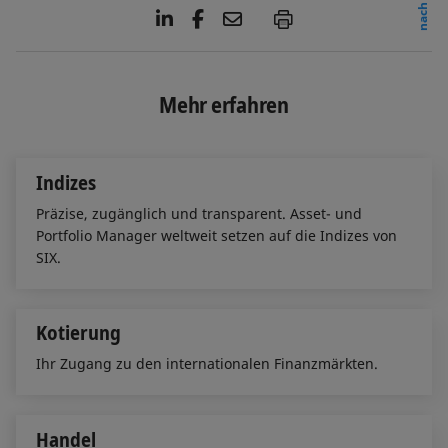
L
F
E
P
i
a
m
n
c
a
k
e
i
e
b
l
Mehr erfahren
d
o
I
o
n
k
Indizes
Präzise, zugänglich und transparent. Asset- und
Portfolio Manager weltweit setzen auf die Indizes von
SIX.
Kotierung
Ihr Zugang zu den internationalen Finanzmärkten.
Handel